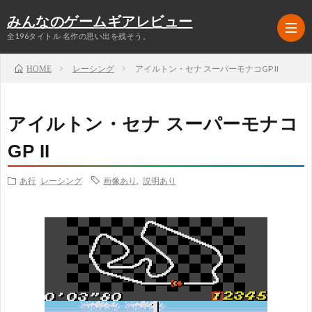
みんなのゲームギアレビュー
全196タイトル 名作の思い出を残そう。
レーシング
アイルトン・セナ スーパーモナコGP II
HOME
ラ
アイルトン・セナ スーパーモナコ
ン
ア
GP II
キ
ク
RPG
あ行
レーシング
画像あり
,
説明あり
ン
シ
シ
グ
ョ
ミ
シ
TOP5
ン
ュ
ュ
格