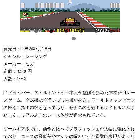
レ
ー
闘
レ
ー
テ
ー
パ
シ
ィ
シ
ズ
ス
発売日：1992年8月28日
ジャンル：レーシング
ョ
ン
ン
ル
ポ
そ
メーカー：セガ
定価：3,500円
ン
グ
グ
ー
の
50
人数：1〜2
F1ドライバー、アイルトン・セナ本人が監修を務めた本格派F1レー
ツ
他
音
スゲーム。全16戦のグランプリを戦い抜き、ワールドチャンピオン
の座を目指す内容となっており、セナの名を冠するタイトルにふさ
わしく、リアル志向のレース体験が追求されている。
ゲームギア版では、前作と比べてグラフィック面が大幅に強化され
ており、コースの高低差やマシンの幅といった視覚的表現がよりリ