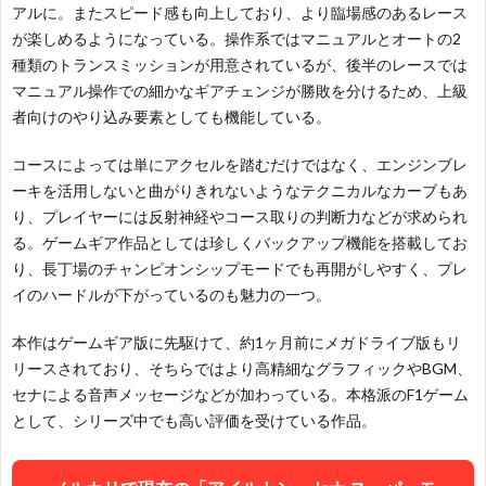
アルに。またスピード感も向上しており、より臨場感のあるレース
が楽しめるようになっている。操作系ではマニュアルとオートの2
種類のトランスミッションが用意されているが、後半のレースでは
マニュアル操作での細かなギアチェンジが勝敗を分けるため、上級
者向けのやり込み要素としても機能している。
コースによっては単にアクセルを踏むだけではなく、エンジンブレ
ーキを活用しないと曲がりきれないようなテクニカルなカーブもあ
り、プレイヤーには反射神経やコース取りの判断力などが求められ
る。ゲームギア作品としては珍しくバックアップ機能を搭載してお
り、長丁場のチャンピオンシップモードでも再開がしやすく、プレ
イのハードルが下がっているのも魅力の一つ。
本作はゲームギア版に先駆けて、約1ヶ月前にメガドライブ版もリ
リースされており、そちらではより高精細なグラフィックやBGM、
セナによる音声メッセージなどが加わっている。本格派のF1ゲーム
として、シリーズ中でも高い評価を受けている作品。
お