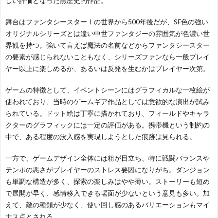
しい評価となった黒歴史的作品。
舞台はファンタシースターⅠの世界から500年後だが、SF色の強い
オリジナルシリーズとは違い中世ファンタジーの雰囲気が色濃い世
界観を持つ。強いて言えば魔法の名前などからファンタシースター
の要素が感じられないこともなく、シリーズファンなら一般プレイ
ヤー以上に楽しめるか、あるいは反発を生むかはプレイヤー次第。
ゲームの特徴として、イベントシーンにはグラフィカルな一枚絵が
使われており、当時のゲームギア作品としては意欲的な演出が試み
られている。ドット絵は丁寧に描かれており、フィールドやキャラ
クターのグラフィックには一定の評価がある。携帯機という制約の
中で、ある程度の没入感を実現しようとした痕跡は見られる。
一方で、ゲームデザイン全体には粗が目立ち、特に戦闘バランスや
テンポの悪さがプレイヤーのストレス要因になりがち。ダンジョン
も単調な構造が多く、探索の楽しみはやや薄い。ストーリーも短め
で展開が早く、感情移入できる場面が少ないという意見も多い。加
お
えて、敵の種類が少なく、使い回し感のあるバリエーションもマイ
ナス点とされる。