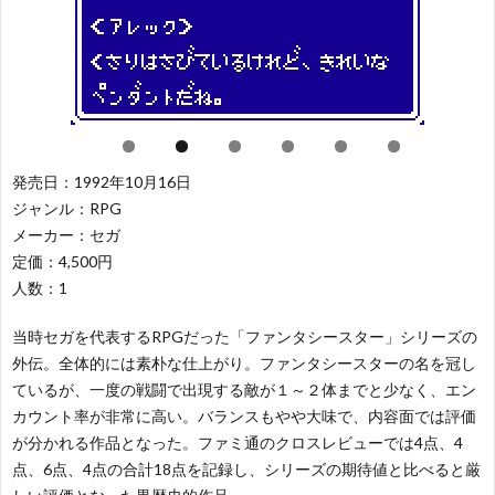
レ
ー
闘
レ
ー
テ
ー
パ
シ
ィ
シ
ズ
ス
発売日：1992年10月16日
ジャンル：RPG
ョ
ン
ン
ル
ポ
そ
メーカー：セガ
定価：4,500円
ン
グ
グ
ー
の
50
人数：1
ツ
他
当時セガを代表するRPGだった「ファンタシースター」シリーズの
音
外伝。全体的には素朴な仕上がり。ファンタシースターの名を冠し
ているが、一度の戦闘で出現する敵が１～２体までと少なく、エン
カウント率が非常に高い。バランスもやや大味で、内容面では評価
が分かれる作品となった。ファミ通のクロスレビューでは4点、4
点、6点、4点の合計18点を記録し、シリーズの期待値と比べると厳