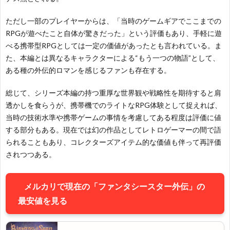
問
ただし一部のプレイヤーからは、「当時のゲームギアでここまでの
い
RPGが遊べたこと自体が驚きだった」という評価もあり、手軽に遊
べる携帯型RPGとしては一定の価値があったとも言われている。ま
合
た、本編とは異なるキャラクターによる“もう一つの物語”として、
ある種の外伝的ロマンを感じるファンも存在する。
わ
総じて、シリーズ本編の持つ重厚な世界観や戦略性を期待すると肩
透かしを食らうが、携帯機でのライトなRPG体験として捉えれば、
せ・
当時の技術水準や携帯ゲームの事情を考慮してある程度は評価に値
する部分もある。現在では幻の作品としてレトロゲーマーの間で語
当
られることもあり、コレクターズアイテム的な価値も伴って再評価
されつつある。
サ
メルカリで現在の「ファンタシースター外伝」の
イ
最安値を見る
ト