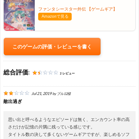
ファンタシースター外伝 【ゲームギア】
に
Amazonで見る
つ
このゲームの評価・レビューを書く
い
て
総合評価:
2 レビュー
Jul 21, 2019
by
プル12様
敵出過ぎ
思い出と呼べるようなエピソードは無く、エンカウント率の高
さだけが記憶の片隅に残っている感じです。
タイトル数の決して多くないゲームギアですが、楽しめるソフ