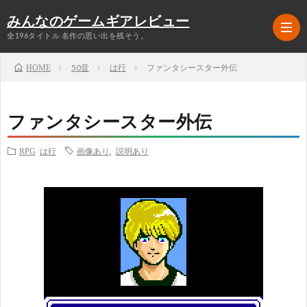
みんなのゲームギアレビュー
全196タイトル 名作の思い出を残そう。
50音
は行
ファンタシースター外伝
HOME
ラ
ファンタシースター外伝
ン
ア
RPG
は行
画像あり
,
説明あり
キ
ク
RPG
ン
シ
シ
グ
ョ
ミ
シ
TOP5
ン
ュ
ュ
格