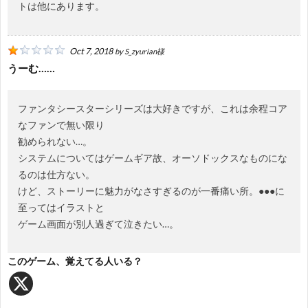
トは他にあります。
Oct 7, 2018
by
S_zyurian様
うーむ……
ファンタシースターシリーズは大好きですが、これは余程コア
なファンで無い限り
勧められない…。
システムについてはゲームギア故、オーソドックスなものにな
るのは仕方ない。
けど、ストーリーに魅力がなさすぎるのが一番痛い所。●●●に
至ってはイラストと
ゲーム画面が別人過ぎて泣きたい…。
このゲーム、覚えてる人いる？