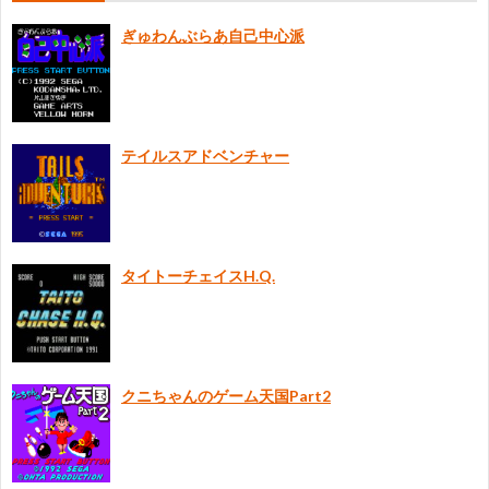
ぎゅわんぶらあ自己中心派
に
つ
テイルスアドベンチャー
い
て
タイトーチェイスH.Q.
クニちゃんのゲーム天国Part2