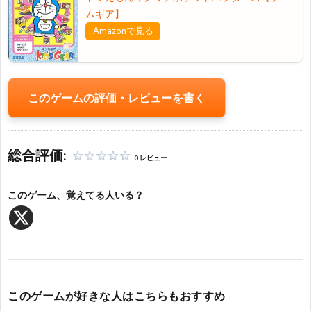
問
ムギア】
Amazonで見る
い
合
このゲームの評価・レビューを書く
わ
せ・
総合評価:
0 レビュー
当
このゲーム、覚えてる人いる？
サ
イ
このゲームが好きな人はこちらもおすすめ
ト