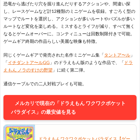
恐竜から逃げたり穴を掘り進んだりするアクションや、間違い探
し、レースゲームなど計12種類のミニゲームを収録。すごろく型の
マップでルートを選択し、アクションが多いルートやパズルが多い
ルートなど変化を楽しめる。ミスするとライフが減り、すべて無く
なるとゲームオーバーに。コンティニューは回数制限付きで可能。
ゲームギア終期の作品らしい美麗な映像も特徴。
同じくゲームギアで発売された名作ミニゲーム集「
タントア〜ル
」
「
イチダントア〜ルGG
」のドラえもん版のような作品で、「
ドラ
えもん ノラのすけの野望
」に続く第二弾。
通信ケーブルでの二人対戦プレイも可能。
メルカリで現在の「ドラえもん ワクワクポケット
パラダイス」の最安値を見る
お
ドラえもんワクワクポケットパラダイス【ゲー