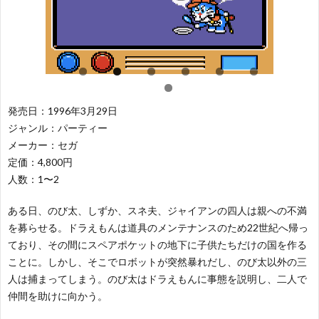
レ
ー
闘
レ
ー
テ
ー
パ
シ
ィ
シ
ズ
ス
発売日：1996年3月29日
ジャンル：パーティー
ョ
ン
ン
ル
ポ
そ
メーカー：セガ
定価：4,800円
ン
グ
グ
ー
の
50
人数：1〜2
ある日、のび太、しずか、スネ夫、ジャイアンの四人は親への不満
ツ
他
音
を募らせる。ドラえもんは道具のメンテナンスのため22世紀へ帰っ
ており、その間にスペアポケットの地下に子供たちだけの国を作る
ことに。しかし、そこでロボットが突然暴れだし、のび太以外の三
人は捕まってしまう。のび太はドラえもんに事態を説明し、二人で
仲間を助けに向かう。