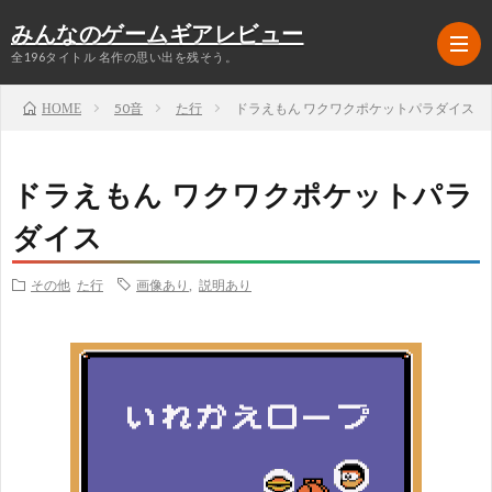
みんなのゲームギアレビュー
全196タイトル 名作の思い出を残そう。
50音
た行
ドラえもん ワクワクポケットパラダイス
HOME
ラ
ドラえもん ワクワクポケットパラ
ン
ア
ダイス
キ
ク
RPG
その他
た行
画像あり
,
説明あり
ン
シ
シ
グ
ョ
ミ
シ
TOP5
ン
ュ
ュ
格