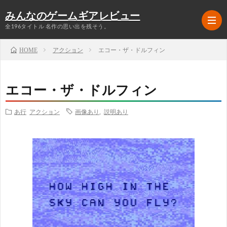
みんなのゲームギアレビュー
全196タイトル 名作の思い出を残そう。
アクション
エコー・ザ・ドルフィン
HOME
ラ
エコー・ザ・ドルフィン
ン
ア
あ行
アクション
画像あり
,
説明あり
キ
ク
RPG
ン
シ
シ
グ
ョ
ミ
シ
TOP5
ン
ュ
ュ
格