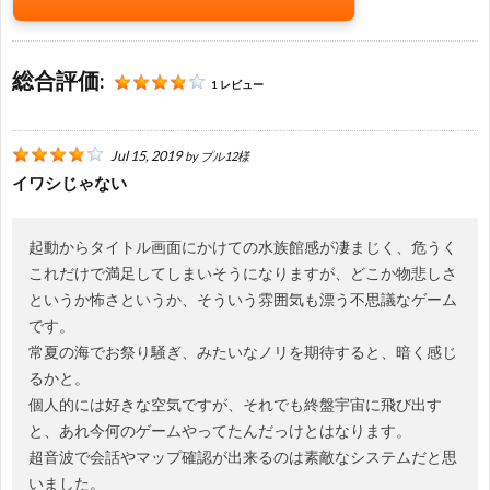
問
い
総合評価:
1 レビュー
合
Jul 15, 2019
by
プル12様
わ
イワシじゃない
せ・
起動からタイトル画面にかけての水族館感が凄まじく、危うく
これだけで満足してしまいそうになりますが、どこか物悲しさ
というか怖さというか、そういう雰囲気も漂う不思議なゲーム
当
です。
常夏の海でお祭り騒ぎ、みたいなノリを期待すると、暗く感じ
サ
るかと。
個人的には好きな空気ですが、それでも終盤宇宙に飛び出す
イ
と、あれ今何のゲームやってたんだっけとはなります。
超音波で会話やマップ確認が出来るのは素敵なシステムだと思
ト
いました。