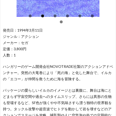
レ
ー
闘
レ
ー
テ
ー
パ
発売日：1994年3月11日
シ
ィ
シ
ズ
ジャンル：アクション
ス
メーカー：セガ
定価：3,800円
ョ
ン
ン
ル
ポ
そ
人数：1
ン
グ
グ
ー
の
50
ハンガリーのゲーム開発会社NOVOTRADE社製のアクションアドベ
ンチャー。突然の大竜巻により「死の海」と化した舞台で、イルカ
ツ
他
の「エコー」が仲間を救うために海を冒険する。
音
パッケージの愛らしいイルカのイメージとは裏腹に、舞台は海にと
どまらず宇宙空間や過去へのタイムスリップ、さらには異形の生物
も登場するなど、SF色が強くやや不気味さすら漂う独特の世界観を
持つ。タックル攻撃や超音波でヒトデを動かして岩を壊すなどのア
クションでステージを攻略。哺乳類ゆえに空気泡や外での定期的な