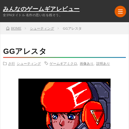
みんなのゲームギアレビュー
全196タイトル 名作の思い出を残そう。
シューティング
GGアレスタ
HOME
ラ
GGアレスタ
ン
ア
さ行
シューティング
ゲームギアミクロ
,
画像あり
,
説明あり
キ
ク
RPG
ン
シ
シ
グ
ョ
ミ
シ
TOP5
ン
ュ
ュ
格