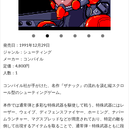
レ
ー
闘
レ
ー
テ
ー
パ
シ
ィ
シ
ズ
ス
発売日：1991年12月29日
ジャンル：シューティング
ョ
ン
ン
ル
ポ
そ
メーカー：コンパイル
定価：4,800円
ン
グ
グ
ー
の
50
人数：1
コンパイル社が手がけた、名作『ザナック』の流れを汲む縦スクロ
ツ
他
音
ール型のシューティングゲーム。
本作では通常弾と多彩な特殊武器を駆使して戦う。特殊武器にはレ
ーザー、ウェイブ、ディフェンスファイヤー、ホーミング、ナパー
ムランチャー、マグスプレッドなどが用意されており、特定の敵を
倒して出現するアイテムを取ることで、通常弾・特殊武器ともに段