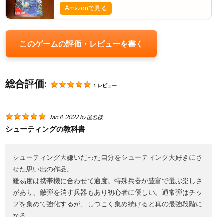
問
Amazonで見る
い
このゲームの評価・レビューを書く
合
わ
総合評価:
1 レビュー
せ・
Jan 8, 2022
by
匿名様
シューティングの教科書
当
シューティング大嫌いだった自分をシューティング大好きにさ
サ
せた思い出の作品。
難易度は携帯機に合わせて適度。特殊兵器が豊富で選ぶ楽しさ
イ
があり、敵弾を消す兵器もあり初心者に優しい。通常弾はチッ
プを集めて強化するが、しつこく集め続けると真の最強段階に
ト
なる。