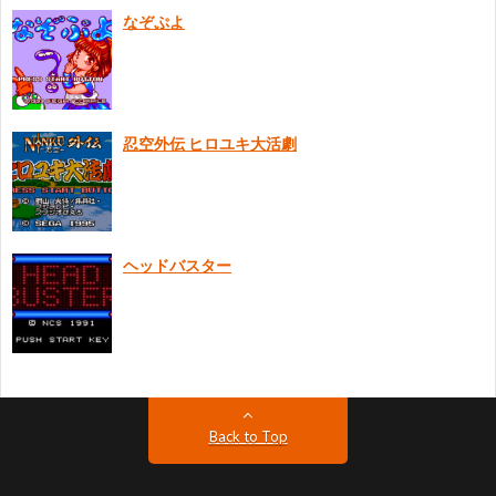
なぞぷよ
に
つ
忍空外伝 ヒロユキ大活劇
い
て
ヘッドバスター
Back to Top