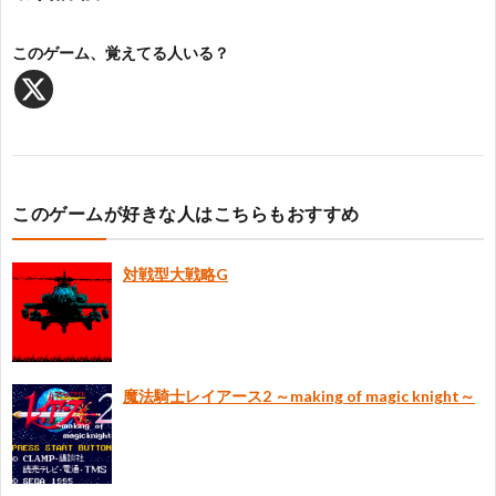
問
このゲーム、覚えてる人いる？
い
合
わ
このゲームが好きな人はこちらもおすすめ
せ・
対戦型大戦略G
当
サ
魔法騎士レイアース2 ～making of magic knight～
イ
ト