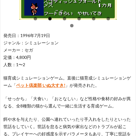
レ
ー
闘
レ
ー
テ
ー
パ
発売日：1996年7月19日
シ
ィ
シ
ズ
ジャンル：シミュレーション
ス
メーカー：セガ
定価：4,800円
ョ
ン
ン
ル
ポ
そ
人数：1〜2
ン
グ
グ
ー
の
50
猫育成シミュレーションゲーム。直後に猫育成シミュレーションゲ
ーム「
ペット倶楽部 いぬ大すき!
」が発売された。
ツ
他
音
「せっかち」「大食い」「おとなしい」など性格や食材の好みが異
なる、全8種類の猫から選んで一緒に生活する育成ゲーム。
餌や水を与えたり、公園へ連れていったり手入れをしたりといった
世話をしていく。世話を怠ると病気や家出などのトラブルが起こ
る。プレイヤーへの好感度を示すパラメータもあり、丁寧に世話を