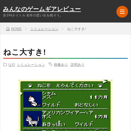
みんなのゲームギアレビュー
全196タイトル 名作の思い出を残そう。
シミュレーション
ねこ大すき!
HOME
ラ
ねこ大すき!
ン
ア
な行
シミュレーション
画像あり
,
説明あり
キ
ク
RPG
ン
シ
シ
グ
ョ
ミ
シ
TOP5
ン
ュ
ュ
格