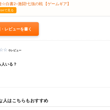
遊☆白書2~激闘!七強の戦 【ゲームギア】
zonで見る
価・レビューを書く
0 レビュー
る人いる？
な人はこちらもおすすめ