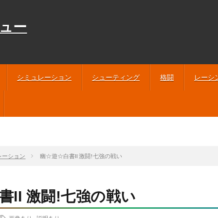
ュー
シミュレーション
シューティング
格闘
レーシ
レーション
幽☆遊☆白書II 激闘!七強の戦い
II 激闘!七強の戦い