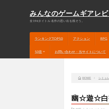
みんなのゲームギアレビ
全196タイトル 名作の思い出を残そう。
ランキングTOP50
アクション
RPG
50音
お問い合わせ・当サイトについて
あ行
か行
さ行
た行
な行
は行
ま行
や行
ら行
わ行
シミュ
HOME
幽☆遊☆白書