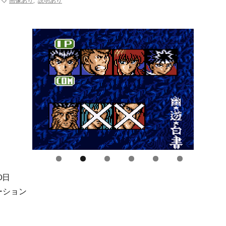
画像あり
,
説明あり
0日
ーション