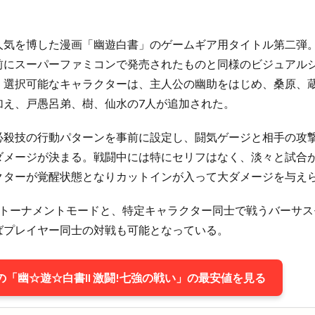
人気を博した漫画「幽遊白書」のゲームギア用タイトル第二弾
前にスーパーファミコンで発売されたものと同様のビジュアル
。選択可能なキャラクターは、主人公の幽助をはじめ、桑原、
加え、戸愚呂弟、樹、仙水の7人が追加された。
必殺技の行動パターンを事前に設定し、闘気ゲージと相手の攻
ダメージが決まる。戦闘中には特にセリフはなく、淡々と試合
クターが覚醒状態となりカットインが入って大ダメージを与え
うトーナメントモードと、特定キャラクター同士で戦うバーサス
ばプレイヤー同士の対戦も可能となっている。
「幽☆遊☆白書II 激闘!七強の戦い」の最安値を見る