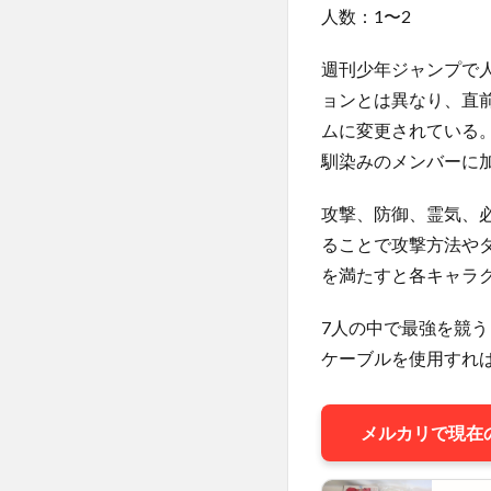
人数：1〜2
週刊少年ジャンプで
ョンとは異なり、直
ムに変更されている
馴染みのメンバーに
攻撃、防御、霊気、
ることで攻撃方法や
を満たすと各キャラ
7人の中で最強を競
ケーブルを使用すれ
メルカリで現在の