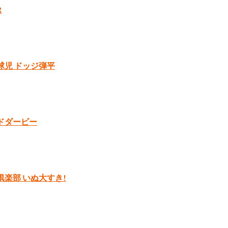
R
球児 ドッジ弾平
ドダービー
倶楽部 いぬ大すき!