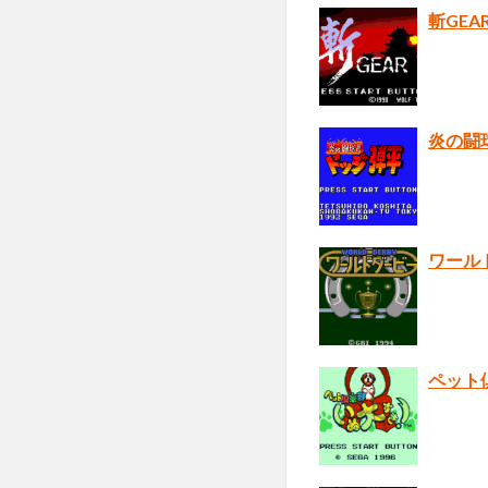
斬GEA
炎の闘
ワール
ペット