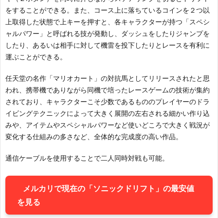
をすることができる。また、コース上に落ちているコインを２つ以
上取得した状態で上キーを押すと、各キャラクターが持つ「スペシ
ャルパワー」と呼ばれる技が発動し、ダッシュをしたりジャンプを
したり、あるいは相手に対して機雷を投下したりとレースを有利に
運ぶことができる。
任天堂の名作「マリオカート」の対抗馬としてリリースされたと思
われ、携帯機でありながら同機で培ったレースゲームの技術が集約
されており、キャラクターこそ少数であるもののプレイヤーのドラ
イビングテクニックによって大きく展開の左右される細かい作り込
みや、アイテムやスペシャルパワーなど使いどころで大きく戦況が
変化する仕組みの多さなど、全体的な完成度の高い作品。
通信ケーブルを使用することで二人同時対戦も可能。
メルカリで現在の「ソニックドリフト」の最安値
お
を見る