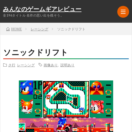
みんなのゲームギアレビュー
全196タイトル 名作の思い出を残そう。
レーシング
ソニックドリフト
HOME
ラ
ソニックドリフト
ン
ア
さ行
レーシング
画像あり
,
説明あり
キ
ク
RPG
ン
シ
シ
グ
ョ
ミ
シ
TOP5
ン
ュ
ュ
格