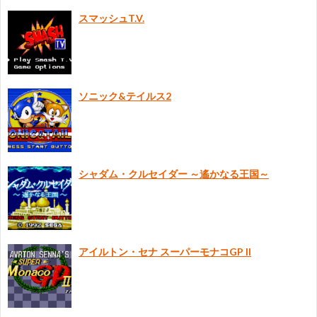
スマッシュT.V.
に
つ
ソニック&テイルス2
い
て
シャダム・クルセイダー ～遙かなる王国～
アイルトン・セナ スーパーモナコGP II