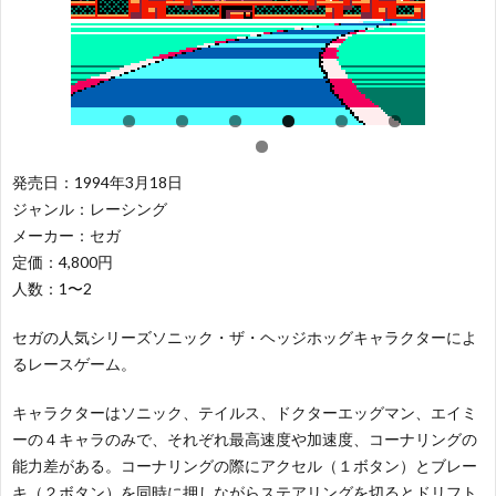
レ
ー
闘
レ
ー
テ
ー
パ
シ
ィ
シ
ズ
ス
発売日：1994年3月18日
ジャンル：レーシング
ョ
ン
ン
ル
ポ
そ
メーカー：セガ
定価：4,800円
ン
グ
グ
ー
の
50
人数：1〜2
ツ
他
セガの人気シリーズソニック・ザ・ヘッジホッグキャラクターによ
音
るレースゲーム。
キャラクターはソニック、テイルス、ドクターエッグマン、エイミ
ーの４キャラのみで、それぞれ最高速度や加速度、コーナリングの
能力差がある。コーナリングの際にアクセル（１ボタン）とブレー
キ（２ボタン）を同時に押しながらステアリングを切るとドリフト