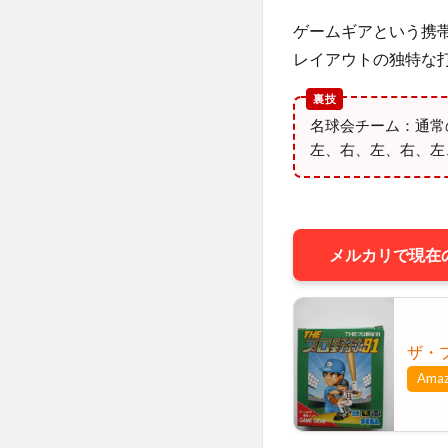
ゲームギアという携
レイアウトの独特な
名球会チーム：通常
左、右、左、右、左
メルカリで現在の
ザ・
Ama