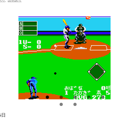
あり
,
説明あり
6日