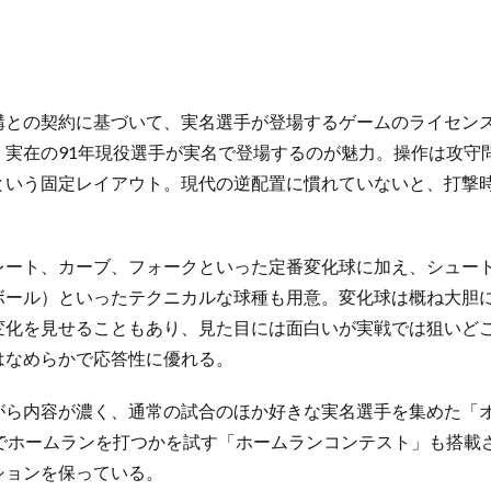
との契約に基づいて、実名選手が登場するゲームのライセンスを
、実在の91年現役選手が実名で登場するのが魅力。操作は攻守
という固定レイアウト。現代の逆配置に慣れていないと、打撃
レート、カーブ、フォークといった定番変化球に加え、シュート
ボール）といったテクニカルな球種も用意。変化球は概ね大胆
変化を見せることもあり、見た目には面白いが実戦では狙いど
はなめらかで応答性に優れる。
がら内容が濃く、通常の試合のほか好きな実名選手を集めた「
までホームランを打つかを試す「ホームランコンテスト」も搭載
ションを保っている。