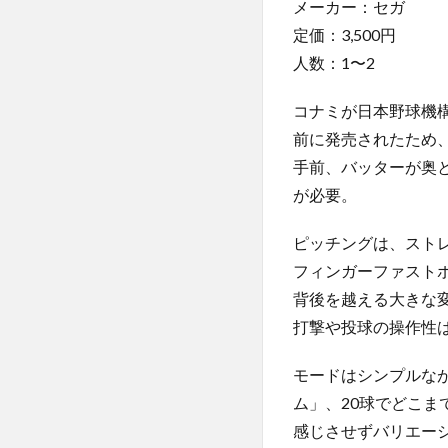
メーカー：セガ
定価：3,500円
人数：1〜2
コナミが日本野球機構
前に発売されたため
手前、バッターが奥
が必要。
ピッチングは、スト
フィンガーファスト
背後を越える大きな
打撃や投球の操作性
モードはシンプルな
ム」、20球でどこ
感じさせずバリエー