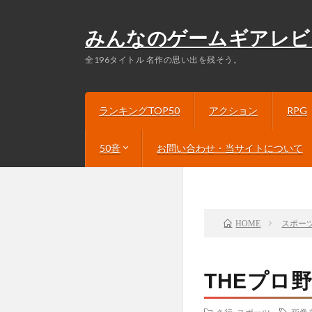
みんなのゲームギアレビ
全196タイトル 名作の思い出を残そう。
ランキングTOP50
アクション
RPG
50音
お問い合わせ・当サイトについて
あ行
か行
さ行
た行
な行
は行
ま行
や行
ら行
わ行
スポー
HOME
THEプロ野