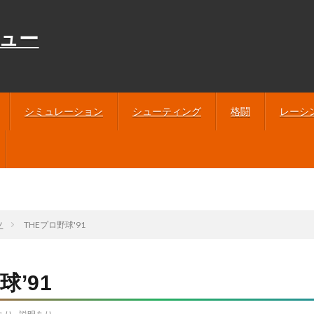
ュー
シミュレーション
シューティング
格闘
レーシ
ツ
THEプロ野球'91
球’91