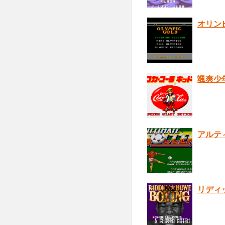
オリン
颯爽少
アルテ
リディ