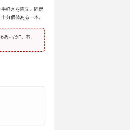
と手軽さを両立。固定
て十分価値ある一本。
るあいだに、右、